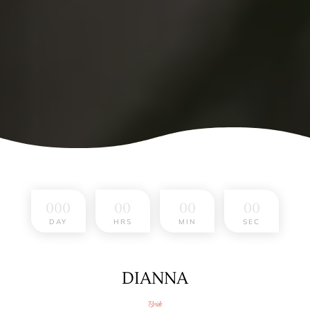
000
00
00
00
DAY
HRS
MIN
SEC
DIANNA
Bride