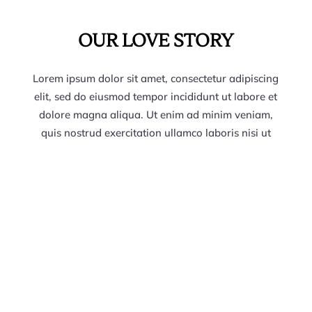
OUR LOVE STORY
Lorem ipsum dolor sit amet, consectetur adipiscing
elit, sed do eiusmod tempor incididunt ut labore et
dolore magna aliqua. Ut enim ad minim veniam,
quis nostrud exercitation ullamco laboris nisi ut
aliquip ex ea commodo consequat. Duis aute irure
dolor in reprehenderit in voluptate velit esse cillum
dolore eu fugiat nulla pariatur.
HOW IT BEGAN
Love Story